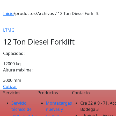
Inicio
/
productos
/
Archivos / 12 Ton Diesel Forklift
LTMG
12 Ton Diesel Forklift
Capacidad:
12000 kg
Altura máxima:
3000 mm
Cotizar
Servicios
Productos
Contacto
Servicio
Montacargas
Cra 32 # 9 - 71, 
técnico de
nuevas y
Bodega 3 ‎ ‎ ‎
montacargas
usadas
administrativo.c