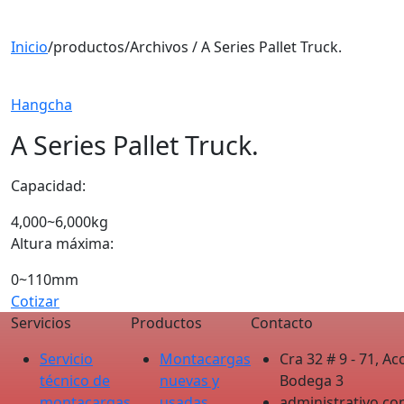
Inicio
/
productos
/
Archivos / A Series Pallet Truck.
Hangcha
A Series Pallet Truck.
Capacidad:
4,000~6,000kg
Altura máxima:
0~110mm
Cotizar
Servicios
Productos
Contacto
Servicio
Montacargas
Cra 32 # 9 - 71, 
técnico de
nuevas y
Bodega 3 ‎ ‎ ‎
montacargas
usadas
administrativo.c