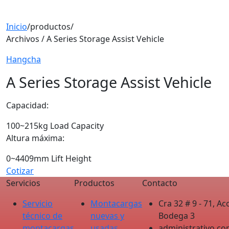
Inicio
/
productos
/
Archivos / A Series Storage Assist Vehicle
Hangcha
A Series Storage Assist Vehicle
Capacidad:
100~215kg Load Capacity
Altura máxima:
0~4409mm Lift Height
Cotizar
Servicios
Productos
Contacto
Servicio
Montacargas
Cra 32 # 9 - 71, 
técnico de
nuevas y
Bodega 3 ‎ ‎ ‎
montacargas
usadas
administrativo.c