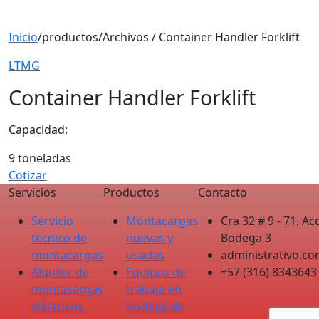
Inicio
/
productos
/
Archivos / Container Handler Forklift
LTMG
Container Handler Forklift
Capacidad:
9 toneladas
Cotizar
Servicios
Productos
Contacto
Servicio
Montacargas
Cra 32 # 9 - 71, 
técnico de
nuevas y
Bodega 3 ‎ ‎ ‎
montacargas
usadas
administrativo.c
Alquiler de
Equipos de
+57 (316) 8343643
montacargas
trabajo en
eléctricos
bodega de